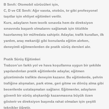
B Sınıfı: Otomobil sürücüleri için,
C, D ve CE Sınıfı: Ağır vasıta, otobüs, tır gibi profesyonel
taşıtlar için ehliyet eğitimleri verilir.
Kurs, adayların hem teorik sınavda hem de direksiyon
sınavında başarılı olmalarını sağlamak için titizlikle
hazırlanmış bir müfredata sahiptir. Adaylar, trafik kuralları, ilk
yardım, araç mekaniği gibi konularda eğitim alırken,
deneyimli eğitmenlerden de pratik sürüş dersleri alır.
Pratik Sürüş Eğitimleri
Trabzon’un farklı yol ve hava koşullarına uygun bir şekilde
yapılandırılan pratik eğitimlerde adaylar, eğitmen
gözetiminde trafikte deneyim kazanır. Bu eğitimlerde, şehrin
trafiğine alışmaları, park etme, geri gitme ve dönüş alma gibi
becerilerde ustalaşmaları sağlanır. Eğitmenler, adayların
güvenli bir sürüş alışkanlığı kazanmasına büyük özen
gösterir ve direksiyon başında rahat olmaları için çeşitli
teknikler öğretir.