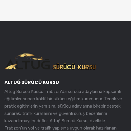
ALTUĞ SÜRÜCÜ KURSU
Altuğ Sürücü Kursu, Trabzon’da sürücü adaylarına kapsamlı
eğitimler sunan köklü bir sürücü eğitim kurumudur. Teorik ve
pratik eğitimlerin yanı sıra, sürücü adaylarına birebir destek
sunarak, trafik kurallarını ve güvenli sürüş becerilerini
kazandırmayı hedefler. Altuğ Sürücü Kursu, özellikle
Trabzon'un yol ve trafik yapısına uygun olarak hazırlanan