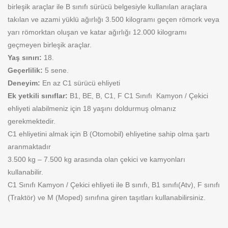
birleşik araçlar ile B sınıfı sürücü belgesiyle kullanılan araçlara
takılan ve azami yüklü ağırlığı 3.500 kilogramı geçen römork veya
yarı römorktan oluşan ve katar ağırlığı 12.000 kilogramı
geçmeyen birleşik araçlar.
Yaş sınırı:
18.
Geçerlilik:
5 sene.
Deneyim:
En az C1 sürücü ehliyeti
Ek yetkili sınıflar:
B1, BE, B, C1, F C1 Sınıfı Kamyon / Çekici
ehliyeti alabilmeniz için 18 yaşını doldurmuş olmanız
gerekmektedir.
C1 ehliyetini almak için B (Otomobil) ehliyetine sahip olma şartı
aranmaktadır
3.500 kg – 7.500 kg arasında olan çekici ve kamyonları
kullanabilir.
C1 Sınıfı Kamyon / Çekici ehliyeti ile B sınıfı, B1 sınıfı(Atv), F sınıfı
(Traktör) ve M (Moped) sınıfına giren taşıtları kullanabilirsiniz.