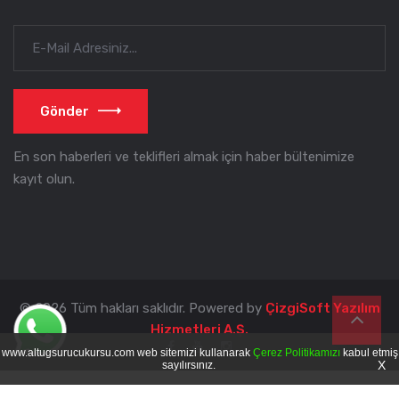
Gönder
En son haberleri ve teklifleri almak için haber bültenimize
kayıt olun.
© 2026 Tüm hakları saklıdır. Powered by
ÇizgiSoft Yazılım
Hizmetleri A.Ş.
www.altugsurucukursu.com web sitemizi kullanarak
Çerez Politikamızı
kabul etmiş
X
sayılırsınız.