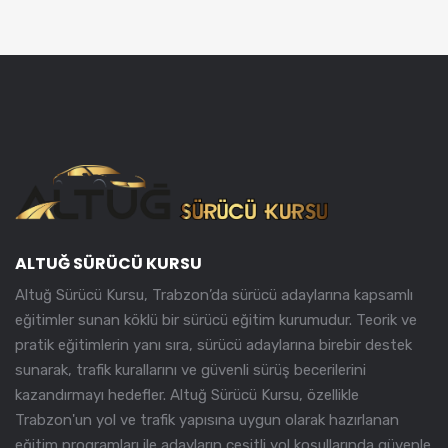
ALTUĞ SÜRÜCÜ KURSU
Altuğ Sürücü Kursu, Trabzon’da sürücü adaylarına kapsamlı
eğitimler sunan köklü bir sürücü eğitim kurumudur. Teorik ve
pratik eğitimlerin yanı sıra, sürücü adaylarına birebir destek
sunarak, trafik kurallarını ve güvenli sürüş becerilerini
kazandırmayı hedefler. Altuğ Sürücü Kursu, özellikle
Trabzon'un yol ve trafik yapısına uygun olarak hazırlanan
eğitim programları ile adayların çeşitli yol koşullarında güvenle