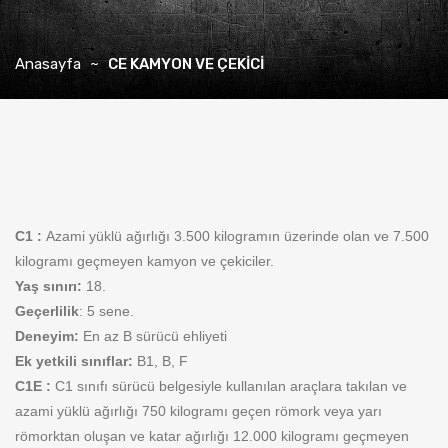
Anasayfa
CE KAMYON VE ÇEKİCİ
C1
:
Azami yüklü ağırlığı 3.500 kilogramın üzerinde olan ve 7.500
kilogramı geçmeyen kamyon ve çekiciler.
Yaş sınırı:
18.
Geçerlilik
: 5 sene.
Deneyim:
En az B sürücü ehliyeti
Ek yetkili sınıflar:
B1, B, F
C1E :
C1 sınıfı sürücü belgesiyle kullanılan araçlara takılan ve
azami yüklü ağırlığı 750 kilogramı geçen römork veya yarı
römorktan oluşan ve katar ağırlığı 12.000 kilogramı geçmeyen