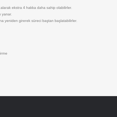
 alarak ekstra 4 hakka daha sahip olabilirler.
ı yanar.
a yeniden girerek süreci baştan başlatabilirler.
dirme