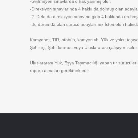
-Girilmeyen sınavlarda o hak yanmış olur.
-Direksiyon sınavlarında 4 hakkı da dolmuş olan adaylar i
-2. Defa da direksiyon sınavına girip 4 hakkında da başa
-Bu durumda olan sürücü adaylarımız İstemeleri halinde t
Kamyonet, TIR, otobüs, kamyon vb. Yük ve yolcu taşıya
Şehir içi, Şehirlerarası veya Uluslararası çalışıyor isel
Uluslararası Yük, Eşya Taşımacılığı yapan tır sürücüler
raporu almaları gerekmektedir.