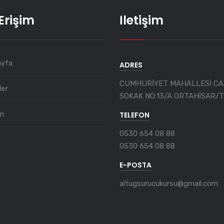
 Erişim
İletişim
ayfa
ADRES
CUMHURİYET MAHALLESİ CA
ler
SOKAK NO:13/A ORTAHİSAR/
im
TELEFON
0530 654 08 88
0530 654 08 88
E-POSTA
altugsurucukursu@gmail.com