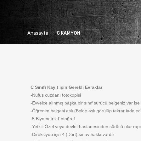
Anasayfa
C KAMYON
C Sınıfı Kayıt için Gerekli Evraklar
-Nüfus cüzdanı fotokopisi
-Evvelce alınmış başka bir sınıf sürücü belgeniz var ise 
-Öğrenim belgesi aslı (Belge aslı görülüp tekrar iade edli
-5 Biyometrik Fotoğraf
-Yetkili Özel veya devlet hastanesinden sürücü olur rap
-Direksiyon için 4 (Dört) sınav hakkı vardır.