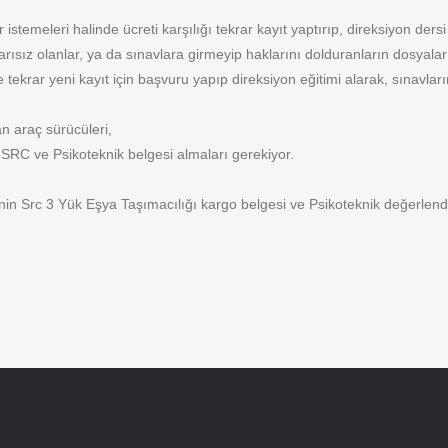
stemeleri halinde ücreti karşılığı tekrar kayıt yaptırıp, direksiyon dersi
rısız olanlar, ya da sınavlara girmeyip haklarını dolduranların dosyalar
ekrar yeni kayıt için başvuru yapıp direksiyon eğitimi alarak, sınavların
n araç sürücüleri,
er SRC ve Psikoteknik belgesi almaları gerekiyor.
inin Src 3 Yük Eşya Taşımacılığı kargo belgesi ve Psikoteknik değerlen