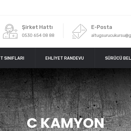
Şirket Hattı
E-Posta
0530 654 08 88
altugsurucukursu@
T SINIFLARI
EHLİYET RANDEVU
SÜRÜCÜ BEL
C KAMYON